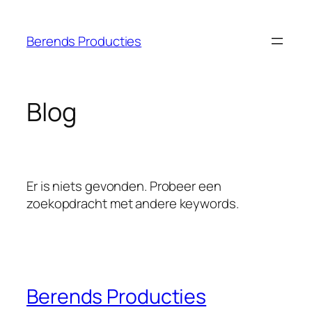
Ga
naar
Berends Producties
de
inhoud
Blog
Er is niets gevonden. Probeer een
zoekopdracht met andere keywords.
Berends Producties